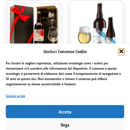
Gestisci Consenso Cookie
Marte un viaggio nel cuore
NIVULA – BIRRA BLANCHE
Per fornire le migliori esperienze, utilizziamo tecnologie come i cookie per
del gusto
memorizzare e/o accedere alle informazioni del dispositivo. Il consenso a queste
Fascia di pre
3,80
€
-
7,70
€
tecnologie ci permetterà di elaborare dati come il comportamento di navigazione o
21,00
€
ID unici su questo sito. Non acconsentire o ritirare il consenso può influire
Questo pro
negativamente su alcune caratteristiche e funzioni.
Scegli
Questo prodotto ha più varianti. Le opzion
Scegli
Gestisci servizi
Accetta
Nega