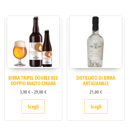
BIRRA TRIPEL DOUBLE BEE
DISTILLATO DI BIRRA
DOPPIO MALTO CHIARA
ARTIGIANALE
Fascia di prezzo: da 3,90 € a 29,00 €
3,90
€
-
29,00
€
21,00
€
Questo prodotto ha più varianti. Le opzion
Questo pro
Scegli
Scegli