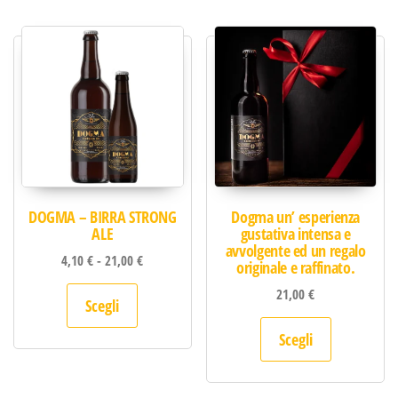
DOGMA – BIRRA STRONG
Dogma un’ esperienza
ALE
gustativa intensa e
avvolgente ed un regalo
Fascia di prezzo: da 4,10 € a 21,00 €
4,10
€
-
21,00
€
originale e raffinato.
Questo prodotto ha più varianti. Le opzion
21,00
€
Scegli
Questo pro
Scegli