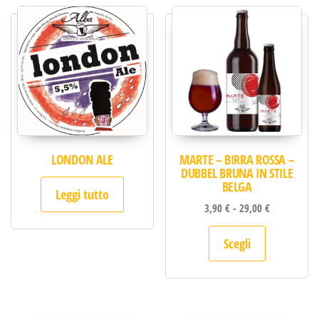
LONDON ALE
MARTE – BIRRA ROSSA –
DUBBEL BRUNA IN STILE
BELGA
Leggi tutto
Fascia di pr
3,90
€
-
29,00
€
Questo pro
Scegli