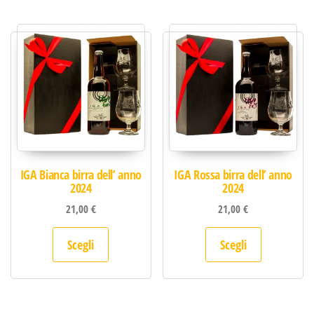
IGA Bianca birra dell’ anno
IGA Rossa birra dell’ anno
2024
2024
21,00
€
21,00
€
Questo prodotto ha più varianti. Le opzion
Questo pro
Scegli
Scegli