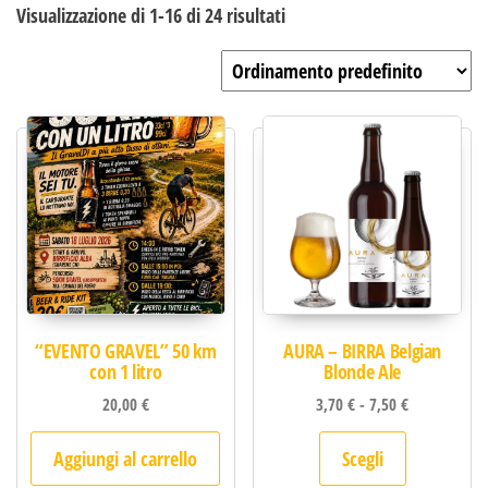
Visualizzazione di 1-16 di 24 risultati
“EVENTO GRAVEL” 50 km
AURA – BIRRA Belgian
con 1 litro
Blonde Ale
Fascia di pre
20,00
€
3,70
€
-
7,50
€
Questo pro
Aggiungi al carrello
Scegli