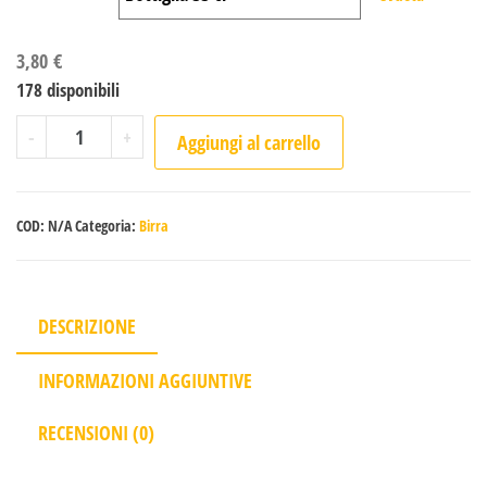
3,80
€
178 disponibili
NIVULA - BIRRA BLANCHE quantità
A
-
+
Aggiungi al carrello
l
t
e
COD:
N/A
Categoria:
Birra
r
n
a
DESCRIZIONE
t
i
INFORMAZIONI AGGIUNTIVE
v
RECENSIONI (0)
e
: