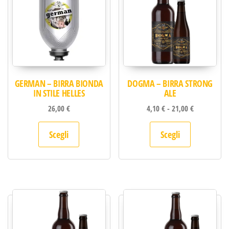
GERMAN – BIRRA BIONDA
DOGMA – BIRRA STRONG
IN STILE HELLES
ALE
Fascia di pr
26,00
€
4,10
€
-
21,00
€
Questo prodotto ha più varianti. Le opzion
Questo pro
Scegli
Scegli