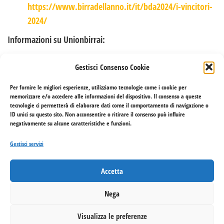
https://www.birradellanno.it/it/bda2024/i-vincitori-
2024/
Informazioni su Unionbirrai:
Unionbirrai è l’associazione di categoria dei birrai artigianali
Gestisci Consenso Cookie
italiani. Fondata nel 1995, conta oggi oltre 1.500 soci.
Unionbirrai si occupa di promuovere la cultura della birra
Per fornire le migliori esperienze, utilizziamo tecnologie come i cookie per
memorizzare e/o accedere alle informazioni del dispositivo. Il consenso a queste
artigianale italiana in Italia e all’estero, di tutelare gli
tecnologie ci permetterà di elaborare dati come il comportamento di navigazione o
interessi dei birrai artigianali e di organizzare eventi e
ID unici su questo sito. Non acconsentire o ritirare il consenso può influire
negativamente su alcune caratteristiche e funzioni.
concorsi.
Gestisci servizi
Informazioni sul concorso Birra dell’Anno:
Il concorso Birra dell’Anno è organizzato da Unionbirrai dal
Accetta
1996. È il più importante concorso birrario italiano e uno dei
Nega
più prestigiosi al mondo. Il concorso premia le migliori birre
artigianali italiane in diverse categorie.
Visualizza le preferenze