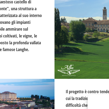
 maestoso castello di
onte”, una struttura a
atterizzata al suo interno
rovano gli impianti
ibile ammirare sul
coltivati, le vigne, le
osto la profonda vallata
 le famose Langhe.
Il progetto è contro tenden
cui la tradizione del vino
difficoltà che incontra l’