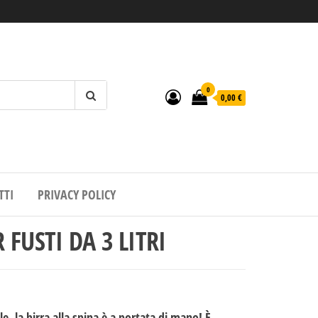
0
0,00 €
TTI
PRIVACY POLICY
 FUSTI DA 3 LITRI
 la birra alla spina è a portata di mano! È