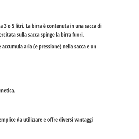
da 3 o 5 litri. La birra è contenuta in una sacca di
rcitata sulla sacca spinge la birra fuori.
he accumula aria (e pressione) nella sacca e un
rmetica.
emplice da utilizzare e offre diversi vantaggi