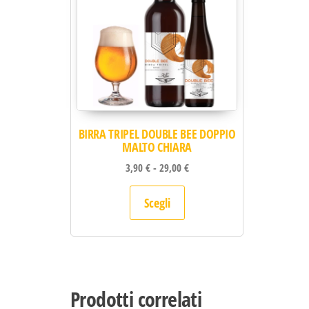
BIRRA TRIPEL DOUBLE BEE DOPPIO
MALTO CHIARA
Fascia di prezzo: da 3,90 € a 
3,90
€
-
29,00
€
Questo prodotto ha più var
Scegli
Prodotti correlati