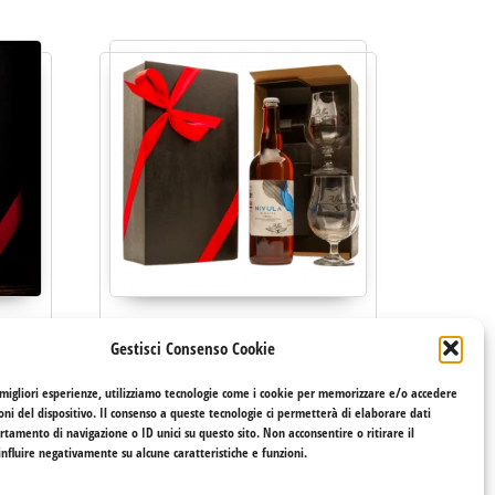
tiva
Nivula un soffio di freschezza per le
Gestisci Consenso Cookie
egalo
tue feste
21,00
€
 migliori esperienze, utilizziamo tecnologie come i cookie per memorizzare e/o accedere
o
oni del dispositivo. Il consenso a queste tecnologie ci permetterà di elaborare dati
Questo prodotto ha più vari
tamento di navigazione o ID unici su questo sito. Non acconsentire o ritirare il
Scegli
o prodotto ha più varianti. Le opzioni possono essere scelte nell
nfluire negativamente su alcune caratteristiche e funzioni.