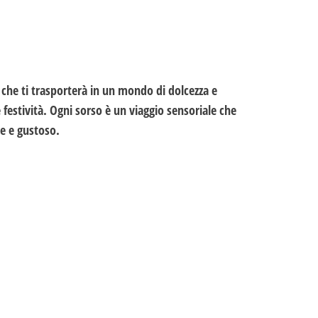
t
i
v
e
:
i che ti trasporterà in un mondo di dolcezza e
 festività. Ogni sorso è un viaggio sensoriale che
le e gustoso.