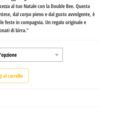
cezza al tuo Natale con la Double Bee.
Questa
ntese, dal corpo pieno e dal gusto avvolgente, è
lle feste in compagnia. Un regalo originale e
nati di birra.”
atalizio in ogni sorso e un regalo originale quantità
A
 al carrello
l
t
e
r
n
a