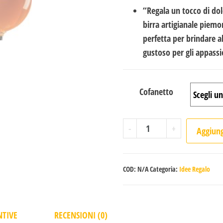
“
Regala un tocco di dol
birra artigianale piemo
perfetta per brindare a
gustoso per gli appassio
Cofanetto
Double Bee un abbraccio n
-
+
Aggiungi
COD:
N/A
Categoria:
Idee Regalo
NTIVE
RECENSIONI (0)