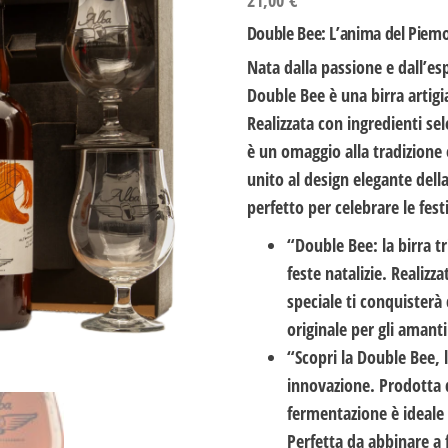
21,00
€
Double Bee: L’anima del Piemon
Nata dalla passione e dall’espe
Double Bee è una birra artigia
Realizzata con ingredienti sel
è un omaggio alla tradizione e
unito al design elegante dell
perfetto per celebrare le festi
“
Double Bee: la birra t
feste natalizie.
Realizzat
speciale ti conquisterà
originale per gli amanti
“
Scopri la Double Bee, l
innovazione.
Prodotta da
fermentazione è ideale 
Perfetta da abbinare a 