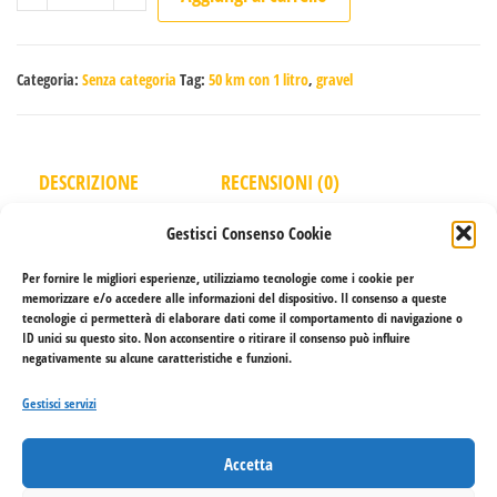
l
t
e
Categoria:
Senza categoria
Tag:
50 km con 1 litro
,
gravel
r
n
a
DESCRIZIONE
RECENSIONI (0)
t
i
Gestisci Consenso Cookie
v
Per fornire le migliori esperienze, utilizziamo tecnologie come i cookie per
e
Questa non è una manifestazione sportiva né una gara, ma
memorizzare e/o accedere alle informazioni del dispositivo. Il consenso a queste
tecnologie ci permetterà di elaborare dati come il comportamento di navigazione o
:
un’escursione libera ed autonoma (unsupported).
ID unici su questo sito. Non acconsentire o ritirare il consenso può influire
negativamente su alcune caratteristiche e funzioni.
Proponiamo un percorso con traccia gps che si sviluppa su
strade aperte al traffico e strade sterrate.
Gestisci servizi
È fatto divieto gareggiare ed è obbligatorio l’uso del casco
ed il rigoroso rispetto del codice della strada.
Accetta
Il Birrificio declina ogni responsabilità per danni a cose o