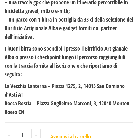
– una traccia gpx che propone un itinerario percorribile in
bicicletta gravel, mtb o e-mtb;
– un pacco con 1 birra in bottiglia da 33 cl della selezione del
Birrificio Artigianale Alba e gadget forniti dai partner
dell’iniziativa.
I buoni birra sono spendibili presso il Birrificio Artigianale
Alba o presso i checkpoint lungo il percorso raggiungibili
con la traccia fornita all’iscrizione e che riportiamo di
seguito:
La Vecchia Lanterna – Piazza 1275, 2, 14015 San Damiano
d’Asti AT
Rocca Rostìa – Piazza Guglielmo Marconi, 3, 12040 Monteu
Roero CN
"EVENTO GRAVEL" 50 km con 1 litro quantità
A
-
+
Aggiungi al carrello